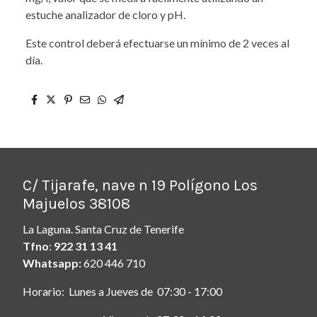
estuche analizador de cloro y pH.
Este control deberá efectuarse un mínimo de 2 veces al
día.
C/ Tijarafe, nave n 19 Polígono Los
Majuelos 38108
La Laguna. Santa Cruz de Tenerife
Tfno
:
922 31 13 41
Whatsapp:
620 446 710
Horario: Lunes a Jueves de 07:30 - 17:00