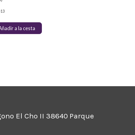
413
Añadir a la cesta
ígono El Cho II 38640 Parque