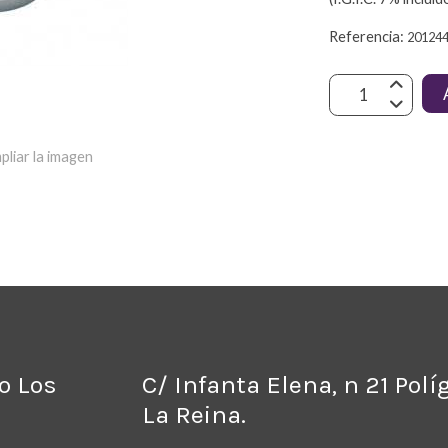
Referencia:
20124
pliar la imagen
no Los
C/ Infanta Elena, n 21 Pol
La Reina.