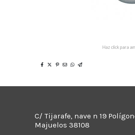
Haz click para am
C/ Tijarafe, nave n 19 Polígo
Majuelos 38108