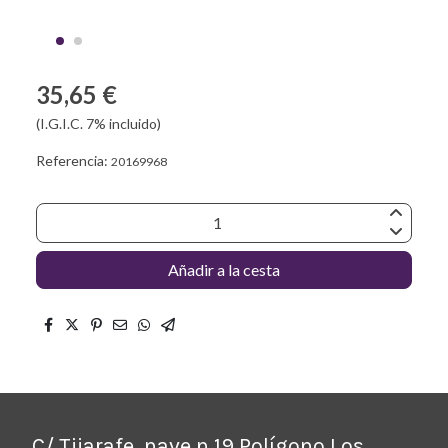
35,65 €
(I.G.I.C. 7% incluido)
Referencia:
20169968
Añadir a la cesta
C/ Tijarafe, nave n 19 Polígono Los