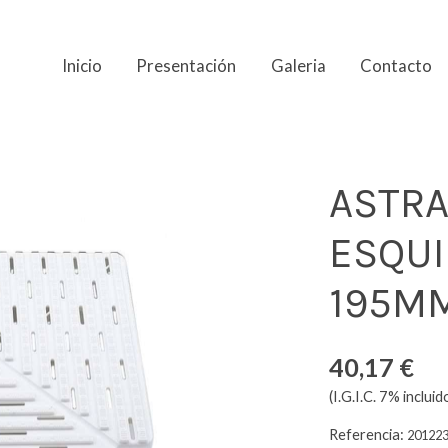
Inicio
Presentación
Galeria
Contacto
NA 90º 35MM X 195MM
ASTRA
ESQUI
195M
40,17 €
(I.G.I.C. 7% incluid
Referencia:
20122