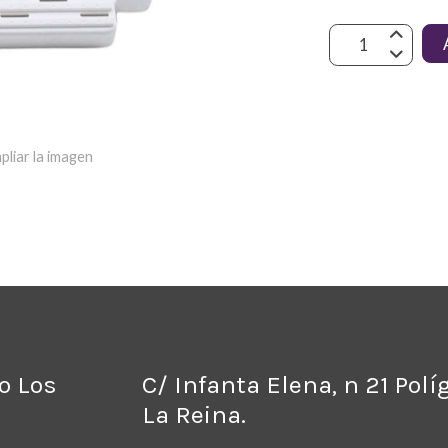
pliar la imagen
no Los
C/ Infanta Elena, n 21 Pol
La Reina.