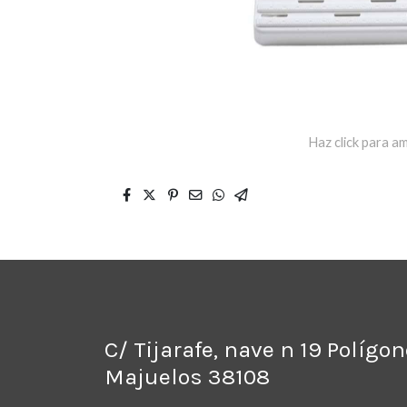
Haz click para am
C/ Tijarafe, nave n 19 Polígo
Majuelos 38108