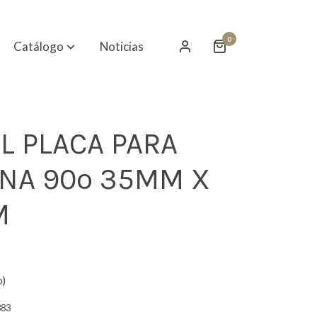
0
Catálogo
Noticias
L PLACA PARA
NA 90º 35MM X
M
o)
383