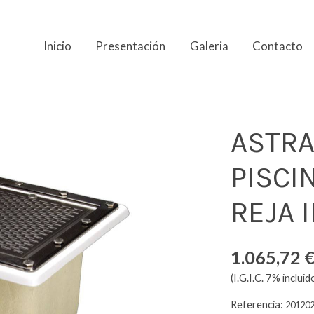
Inicio
Presentación
Galeria
Contacto
H. D160MM REJA INOX
ASTRA
PISCI
REJA 
1.065,72 
(I.G.I.C. 7% incluid
Referencia:
20120