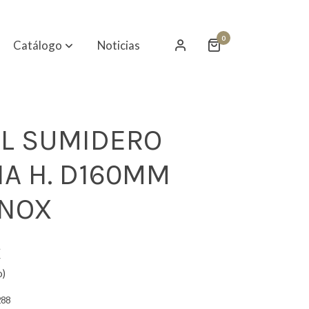
0
Catálogo
Noticias
L SUMIDERO
NA H. D160MM
INOX
€
o)
288