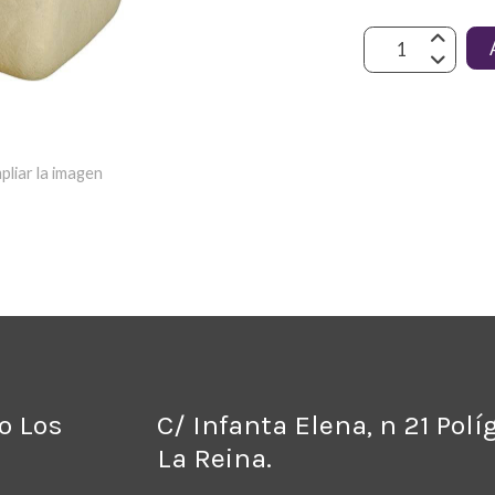
pliar la imagen
no Los
C/ Infanta Elena, n 21 Pol
La Reina.