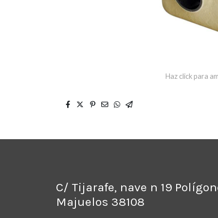
Haz click para am
C/ Tijarafe, nave n 19 Polígo
Majuelos 38108