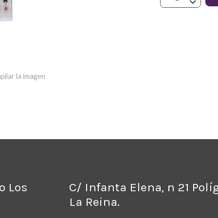
pliar la imagen
no Los
C/ Infanta Elena, n 21 Pol
La Reina.