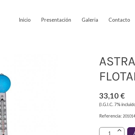
Inicio
Presentación
Galeria
Contacto
TANTE
ASTR
FLOTA
33,10 €
(I.G.I.C. 7% incluid
Referencia:
20101