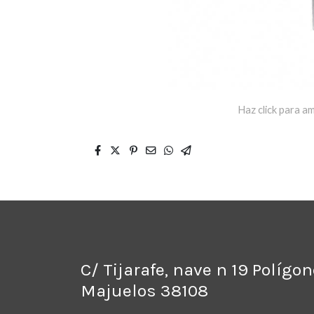
Haz click para am
C/ Tijarafe, nave n 19 Polígo
Majuelos 38108