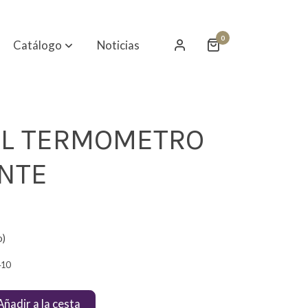
0
Catálogo
Noticias
AL TERMOMETRO
NTE
o)
410
Añadir a la cesta