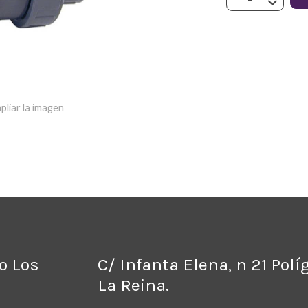
pliar la imagen
no Los
C/ Infanta Elena, n 21 Pol
La Reina.