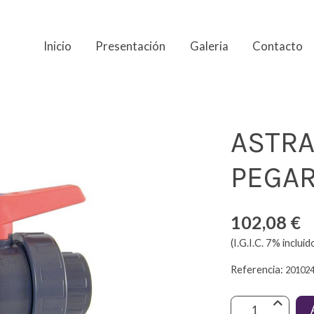
Inicio
Presentación
Galeria
Contacto
EX 75
ASTRA
PEGAR
102,08 €
(I.G.I.C. 7% incluid
Referencia:
20102