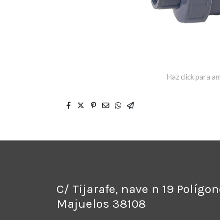
Haz click para am
C/ Tijarafe, nave n 19 Polígo
Majuelos 38108