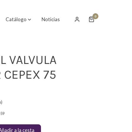
0
Catálogo
Noticias
L VALVULA
 CEPEX 75
o)
459
Añadir a la cesta