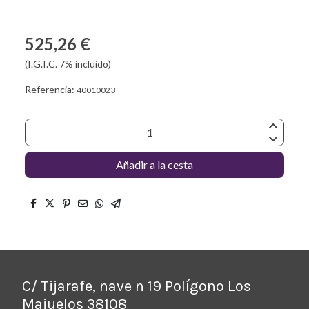
525,26 €
(I.G.I.C. 7% incluido)
Referencia:
40010023
Añadir a la cesta
C/ Tijarafe, nave n 19 Polígono Los
Majuelos 38108