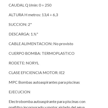
CAUDAL Q l/min: 0 ÷ 250
ALTURA H metros: 13,4 ÷ 6,3
SUCCION: 2"
DESCARGA: 1.½"
CABLE ALIMENTACION: No provisto
CUERPO BOMBA: TERMOPLASTICO
RODETE: NORYL
CLASE EFICIENCIA MOTOR: IE2
MPC Bombas autoaspirantes para piscinas
EJECUCION
Electrobomba autoaspirante para piscinas con
prefiltro incorporado y motor aislado del agua.