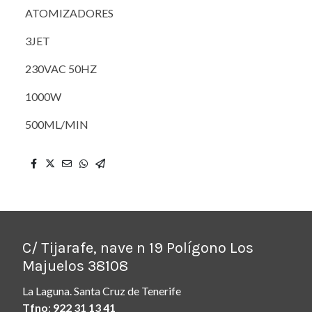
ATOMIZADORES
3JET
230VAC 50HZ
1000W
500ML/MIN
C/ Tijarafe, nave n 19 Polígono Los
Majuelos 38108
La Laguna. Santa Cruz de Tenerife
Tfno
:
922 31 13 41