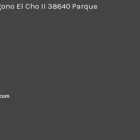
ígono El Cho II 38640 Parque
.com
ones de compra