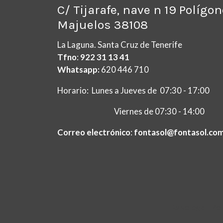
C/ Tijarafe, nave n 19 Polígo
Majuelos 38108
La Laguna. Santa Cruz de Tenerife
Tfno
:
922 31 13 41
Whatsapp:
620 446 710
Horario: Lunes a Jueves de 07:30 - 17:00
Viernes de 07:30 - 14:00
Correo electrónico
:
fontasol@fontasol.co
Aviso legal
Pol