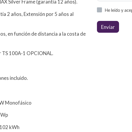
X Silver Frame (garantía 12 años).
He leído y ac
tía 2 años, Extensión por 5 años al
Enviar
os, en función de distancia a la costa de
er TS 100A-1 OPCIONAL.
nes incluido.
onofásico
Wp
02 kWh