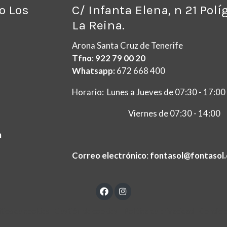
no Los
C/ Infanta Elena, n 21 Pol
La Reina.
Arona Santa Cruz de Tenerife
Tfno
:
922 79 00 20
Whatsapp:
672 668 400
Horario: Lunes a Jueves de 07:30 - 17:00
Viernes de 07:30 - 14:00
m
ç
Correo electrónico
:
fontasol@fontasol
ítica de cookies
Gestión de cookies
Política de privacidad
Condici