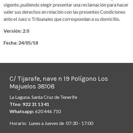
vigente, pudiendo elegir presentar una reclamación para hacer
valer sus derechos en relación con las presentes Condiciones
ante el Juez o Tribunales que correspondan a su domicilio.
Versión: 2.0
Fecha: 24/05/18
C/ Tijarafe, nave n 19 Polígono Los
Majuelos 38108
La Laguna. Santa Cruz de Tenerife
Tfno
:
922 31 13 41
Whatsapp:
620 446 710
Horario: Lunes a Jueves de 07:30 - 17:00