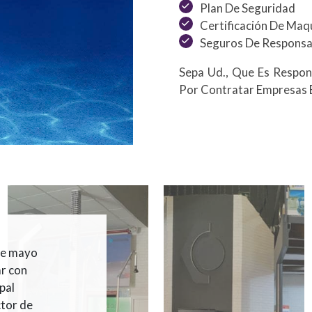
Plan De Seguridad
Certificación De Maq
Seguros De Responsab
Sepa Ud., Que Es Respo
Por Contratar Empresas En
 de mayo
ar con
pal
ctor de