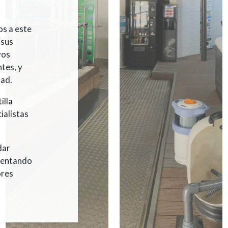
s a este
 sus
vos
tes, y
dad.
illa
ialistas
dar
ntentando
ores